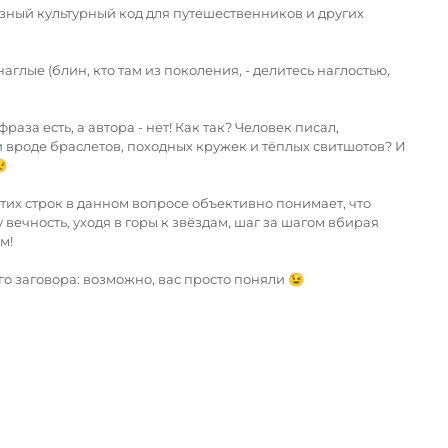
разный культурный код для путешественников и других
глые (блин, кто там из поколения, - делитесь наглостью,
аза есть, а автора - нет! Как так? Человек писал,
ами вроде браслетов, походных кружек и тёплых свитшотов? И

этих строк в данном вопросе объективно понимает, что
вечность, уходя в горы к звёздам, шаг за шагом вбирая
м!
го заговора: возможно, вас просто поняли 😉