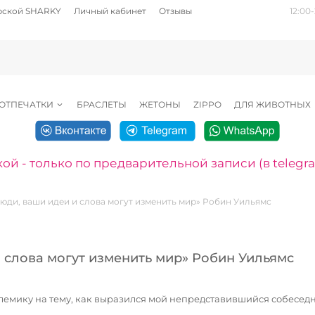
рской SHARKY
Личный кабинет
Отзывы
12:00-
ОТПЕЧАТКИ
БРАСЛЕТЫ
ЖЕТОНЫ
ZIPPO
ДЛЯ ЖИВОТНЫХ
ой - только по предварительной записи (в telegr
люди, ваши идеи и слова могут изменить мир» Робин Уильямс
и слова могут изменить мир» Робин Уильямс
лемику на тему, как выразился мой непредставившийся собеседник