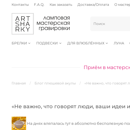
Контакты
F.A.Q.
Как заказать
Доставка/Оплата
О масте
БРЕЛКИ
ПОДВЕСКИ
ДЛЯ ВЛЮБЛЁННЫХ
ЛУНА
Приём в мастерск
Главная
Блог плюшевой акулы
«Не важно, что говорят 
«Не важно, что говорят люди, ваши идеи 
На днях вляпалась тут в абсолютно бесполезную по