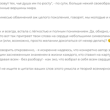
овут тех, чья душа им по росту", - по сути, больше некий своеоб
рённые вершины мира.
римесью обвинений аж целого поколения, говорят, мы молодые и на
и всегда, встала с лёгкостью и полным пониманием. Да, обидно, фр
ёт? Кто вот так пригреет твои слова на сердце небольшими символ
и (или, возможно, просто желании докопаться от нехер делать)? 
говорить откровенно, - я искренне надеюсь, что конкретно автор 
щим заснеженным знаменем в жизни каждого, кто ставил на карту 
давая всем - без разбору! - как эхо, что вобрал в себя всем сердце
 И не ищите в цитатах ваших слов злого умысла и теорий всемирно