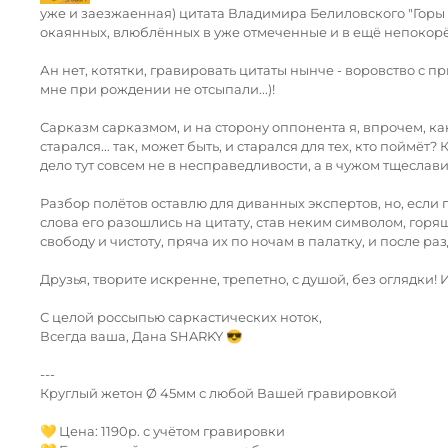
уже и заезжаенная) цитата Владимира Белиловского "Горы з
окаянных, влюблённых в уже отмеченные и в ещё непоко
⠀
Ан нет, котятки, гравировать цитаты нынче - воровство с п
мне при рождении не отсыпали...)!
⠀
Сарказм сарказмом, и на сторону оппонента я, впрочем, как 
старался... так, может быть, и старался для тех, кто пойм
дело тут совсем не в несправедливости, а в чужом тщеслави
⠀
Разбор полётов оставлю для диванных экспертов, но, если 
слова его разошлись на цитату, став неким символом, горя
свободу и чистоту, пряча их по ночам в палатку, и после раз
⠀
Друзья, творите искренне, трепетно, с душой, без оглядки!
⠀
С целой россыпью саркастических ноток,
Всегда ваша, Дана SHARKY 😎
⠀
---
Круглый жетон Ø 45мм с любой Вашей гравировкой
⠀
💛 Цена: 1190р. с учётом гравировки