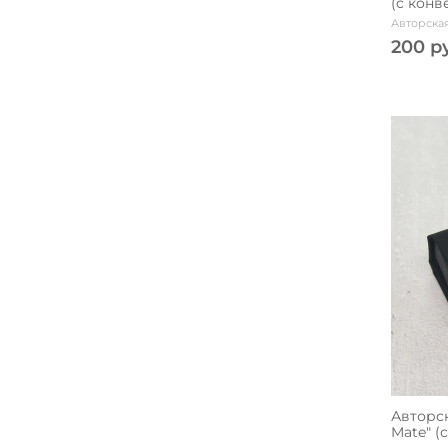
(с конв
Авторская
200 р
Авторск
Mate" (