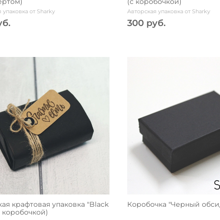
ертом)
(с коробочкой)
 упаковка от Sharky
Авторская упаковка от Sharky
уб.
300 руб.
ая крафтовая упаковка "Black
Коробочка "Черный обси
с коробочкой)