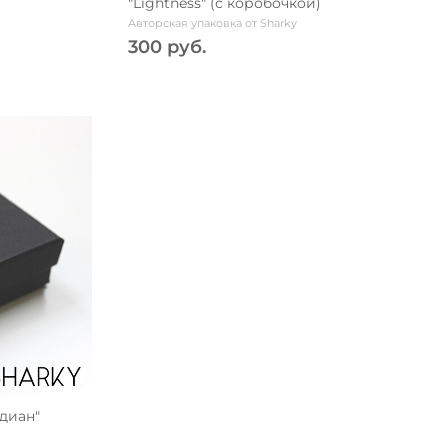
"Lightness" (с коробочкой)
Авторская упаковка от Sharky
300 руб.
диан"