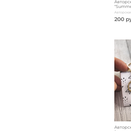
Авторс
"Summe
Авторская
200 р
Авторск