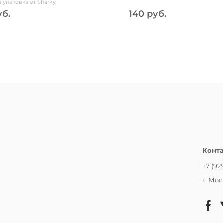
 упаковка от Sharky
уб.
140 руб.
Конт
+7 (92
г. Мос