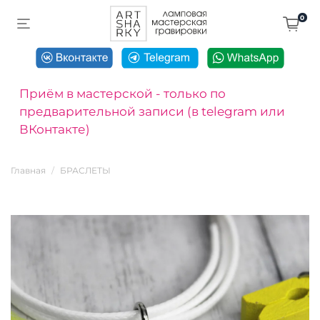
0
Приём в мастерской - только по
предварительной записи (в telegram или
ВКонтакте)
Главная
БРАСЛЕТЫ