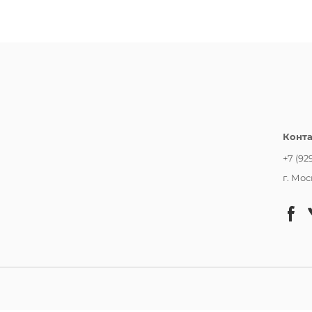
Конт
+7 (92
г. Мос