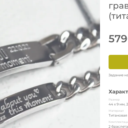
гра
(тит
579
Задание н
Харак
Размер
44 x 9 мм, 
Материал
Титановая
Комплектац
2 браслет