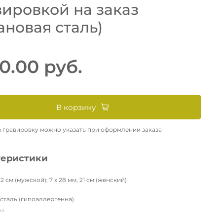
вировкой на заказ
ановая сталь)
0.00 руб.
В корзину
а гравировку можно указать при оформлении заказа
теристики
22 см (мужской); 7 х 28 мм, 21 см (женский)
 сталь (гипоаллергенна)
ия
а