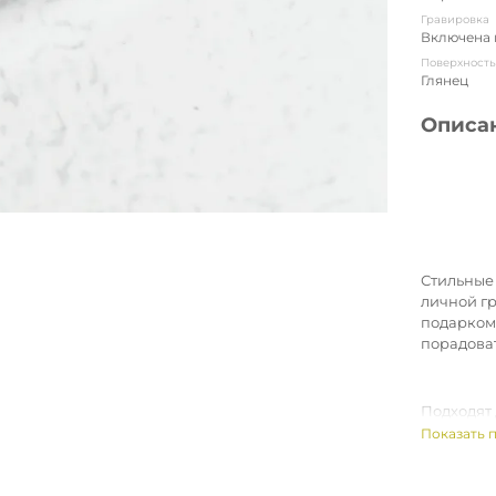
Гравировка
Включена 
Поверхност
Глянец
Описа
Стильные
личной г
подарком
порадоват
Подходят 
друг другу
Показать 