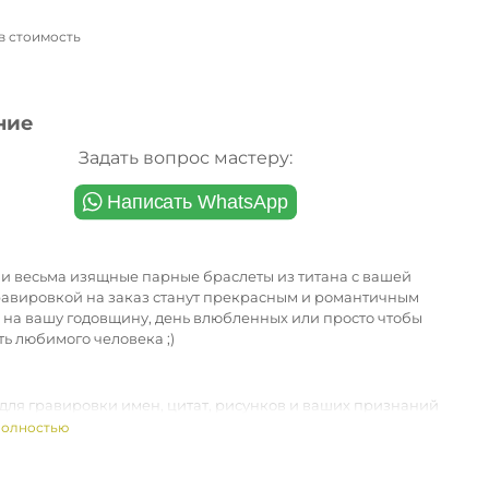
в стоимость
ь
ние
Задать вопрос мастеру:
 и весьма изящные парные браслеты из титана с вашей
равировкой на заказ станут прекрасным и романтичным
 на вашу годовщину, день влюбленных или просто чтобы
ь любимого человека ;)
для гравировки имен, цитат, рисунков и ваших признаний
!
полностью