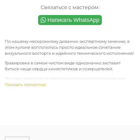
Связаться с мастером:
По нашему нескромному диванно-экспертному мнению, в
этом кулоне воплотилось просто идеальное сочетание
визуального восторга и идейного технического исполнения!
Гравировка в самом чистом виде однозначно заставит
биться чаще сердца кинестетиков и созерцателей.
Мы уже окрестили подвеску настоящим талисманом для
путешественников и мечтаем видеть их по всему миру как
Показать полностью
символ для тех, кого неутомимо манит путь.