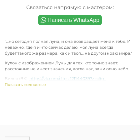
Связаться напрямую с мастером:
"...но сегодня полная луна, и она возвращает меня к тебе. И
неважно, где я и что сейчас делаю, моя луна всегда
будет такого же размера, как и твоя... на другом краю мира."
Кулон с изображением Луны для тех, кто точно знает:
расстояние не имеет значения, когда над вами одно небо.
Видео (ВК):
https://vk.com/clips-121144039?z=clip-
121144039_456239278
Показать полностью