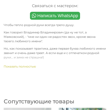
Связаться с мастером:
Чтобы тепло родной руки всегда грело душу.
Как говорил Владимир Владимирович (да ну не тот, а
Маяковский), - "мне ни один не радостен звон, кроме звона
твоего любимого имени".
Но, как показывает практика, даже первая буква любимого имени
звенит и очень даже греет.
А если еще и с отпечатком родной
руки… и зима не страшна!)
видео:
ссылка на vk.com
Показать полностью
как снять отпечаток:
https://vk.com/@my_sharky-proidemte-
palchiki-otkataem
Сопутствующие товары