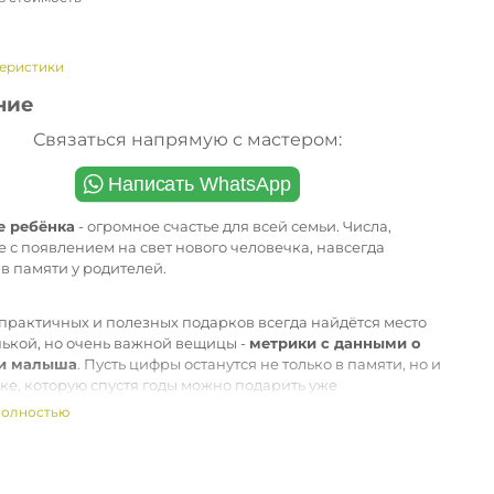
теристики
ние
Связаться напрямую с мастером:
е ребёнка
- огромное счастье для всей семьи. Числа,
 с появлением на свет нового человечка, навсегда
 в памяти у родителей.
практичных и полезных подарков всегда найдётся место
нькой, но очень важной вещицы -
метрики с данными о
и малыша
. Пусть цифры останутся не только в памяти, но и
ке, которую спустя годы можно подарить уже
евшему виновнику торжества 😉
полностью
н
кулон из матированного серебра
, благодаря чему на
тается неприятных отпечатков пальцев, матовая
ть меньше пачкается, да и в целом намного дольше