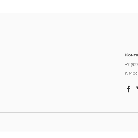
сохраняе
Будьте вн
это - совс
ВАЖНАЯ 
Выполняет
Конт
Поверхно
микроцар
+7 (92
небольших
г. Мос
функцион
В процесс
отсутстви
Химия тел
поведени
С этой пр
тканевой
обычной 
При необ