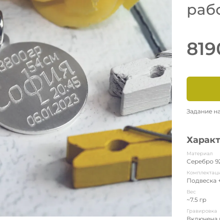
рабо
819
Задание н
Харак
Материал
Серебро 9
Комплектац
Подвеска 
Вес
~7.5 гр
Гравировка
Включена 