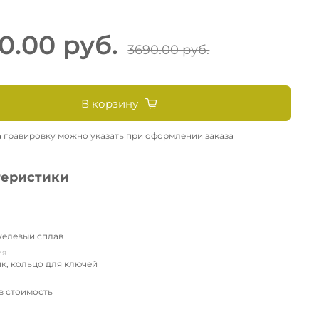
0.00 руб.
3690.00 руб.
В корзину
а гравировку можно указать при оформлении заказа
теристики
елевый сплав
ия
ик, кольцо для ключей
в стоимость
ь