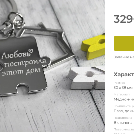
329
Задание н
Харак
Размер
30 x 38 мм
Материал
Медно-ник
Комплектац
Пазл, дом
Гравировка
Включена 
Поверхност