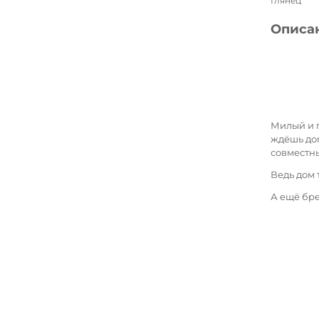
Глянец
Описа
Милый и п
ждёшь дом
совместн
Ведь дом 
А ещё бре