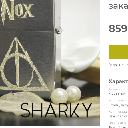
зак
859
Задание н
Харак
Размер
36 x 60 мм
Материал
Сталь, лат
Комплектац
Зажигалка
Гравировка
Текст / ри