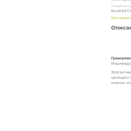
Поверхност
Brushed C
Все харак
Описа
Гравировк
Индивидуа
Элегантна
ценящего 
именно эт