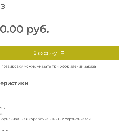
аз
0.00 руб.
В корзину
а гравировку можно указать при оформлении заказа
теристики
унь
ия
, оригинальная коробочка ZIPPO с сертификатом
сунок