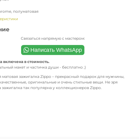
ь
hrome, полуматовая
теристики
ние
Связаться напрямую с мастером:
а включена в стоимость.
льный макет и частичка души - бесплатно ;)
я матовая зажигалка Zippo – прекрасный подарок для мужчины,
качественные, оригинальные и очень стильные вещи. Не зря
а зажигалка так популярна у коллекционеров Zippo.