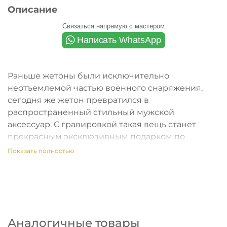
Описание
Связаться напрямую с мастером
Раньше жетоны были исключительно
неотъемлемой частью военного снаряжения,
сегодня же жетон превратился в
распространенный стильный мужской
аксессуар. С гравировкой такая вещь станет
прекрасным эксклюзивным подарком по
любому случаю.
Показать полностью
Гравировать можно что угодно - личные данные,
логотип любимой игры, пожелание или даже
фото.
Гарантируем, такая вещь не останется
Аналогичные товары
незамеченной ;)