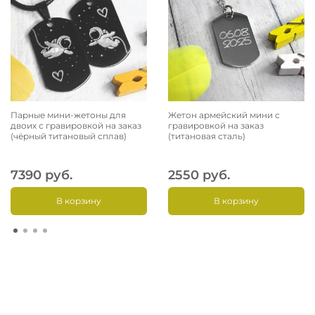
Парные мини-жетоны для
Жетон армейский мини с
двоих с гравировкой на заказ
гравировкой на заказ
(чёрный титановый сплав)
(титановая сталь)
7390 руб.
2550 руб.
В корзину
В корзину